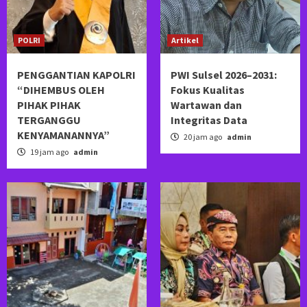
POLRI
Artikel
PENGGANTIAN KAPOLRI
PWI Sulsel 2026–2031:
“DIHEMBUS OLEH
Fokus Kualitas
PIHAK PIHAK
Wartawan dan
TERGANGGU
Integritas Data
KENYAMANANNYA”
20 jam ago
admin
19 jam ago
admin