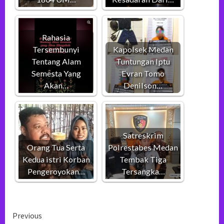
Rahasia
Tersembunyi
Kapolsek Medan
Tentang Alam
Tuntungan Iptu
Semesta Yang
Evran Tomo
Akan…
Denilson…
Satreskrim
Orang Tua Serta
Polrestabes Medan
Kedua istri Korban
Tembak Tiga
Pengeroyokan…
Tersangka…
Continue
Previous