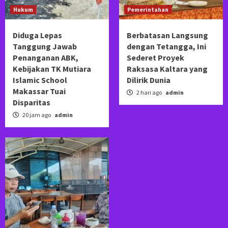
Hukum
Pemerintahan
Diduga Lepas
Berbatasan Langsung
Tanggung Jawab
dengan Tetangga, Ini
Penanganan ABK,
Sederet Proyek
Kebijakan TK Mutiara
Raksasa Kaltara yang
Islamic School
Dilirik Dunia
Makassar Tuai
2 hari ago
admin
Disparitas
20 jam ago
admin