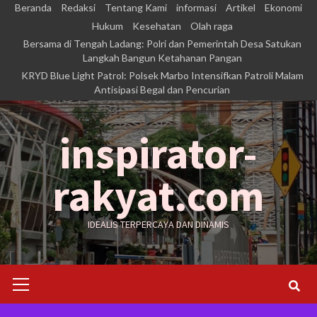
Skip
Beranda
Redaksi
Tentang Kami
informasi
Artikel
Ekonomi
to
Hukum
Kesehatan
Olah raga
Bersama di Tengah Ladang: Polri dan Pemerintah Desa Satukan
content
Langkah Bangun Ketahanan Pangan
KRYD Blue Light Patrol: Polsek Marbo Intensifkan Patroli Malam
Antisipasi Begal dan Pencurian
inspirator-
rakyat.com
IDEALIS TERPERCAYA DAN DINAMIS
Primary
Menu