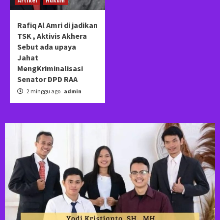
Artikel
Hukum
Rafiq Al Amri di jadikan
TSK , Aktivis Akhera
Sebut ada upaya
Jahat
MengKriminalisasi
Senator DPD RAA
2 minggu ago
admin