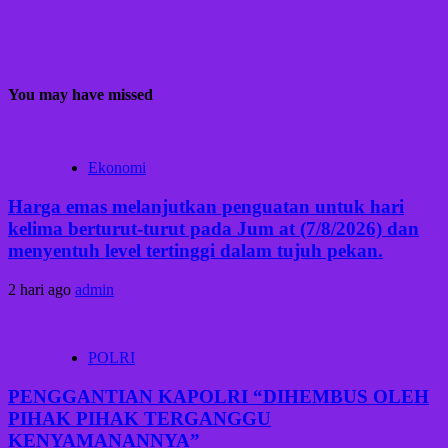
You may have missed
Ekonomi
Harga emas melanjutkan penguatan untuk hari
kelima berturut-turut pada Jum at (7/8/2026) dan
menyentuh level tertinggi dalam tujuh pekan.
2 hari ago
admin
POLRI
PENGGANTIAN KAPOLRI “DIHEMBUS OLEH
PIHAK PIHAK TERGANGGU
KENYAMANANNYA”