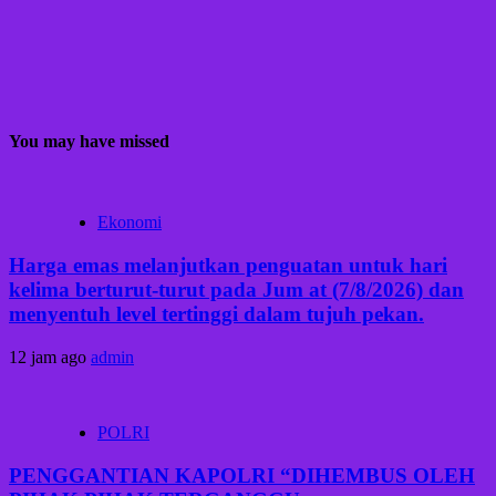
You may have missed
Ekonomi
Harga emas melanjutkan penguatan untuk hari
kelima berturut-turut pada Jum at (7/8/2026) dan
menyentuh level tertinggi dalam tujuh pekan.
12 jam ago
admin
POLRI
PENGGANTIAN KAPOLRI “DIHEMBUS OLEH