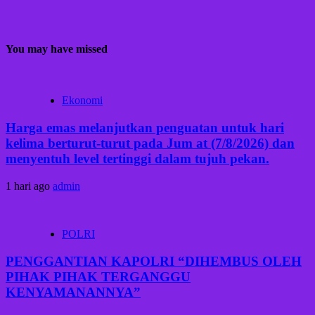
You may have missed
Ekonomi
Harga emas melanjutkan penguatan untuk hari
kelima berturut-turut pada Jum at (7/8/2026) dan
menyentuh level tertinggi dalam tujuh pekan.
1 hari ago
admin
POLRI
PENGGANTIAN KAPOLRI “DIHEMBUS OLEH
PIHAK PIHAK TERGANGGU
KENYAMANANNYA”