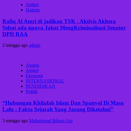
Artikel
Hukum
Rafiq Al Amri di jadikan TSK , Aktivis Akhera
Sebut ada upaya Jahat MengKriminalisasi Senator
DPD RAA
2 minggu ago
admin
Agama
Artikel
Ekonomi
INTERNASIONAL
PENDIDIKAN
Politik
“Hubungan Khilafah Islam Dan Spanyol Di Masa
Lalu : Fakta Sejarah Yang Jarang Diketahui”
3 minggu ago
Muhammad Ikhsan Am