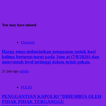
You may have missed
Ekonomi
Harga emas melanjutkan penguatan untuk hari
kelima berturut-turut pada Jum at (7/8/2026) dan
menyentuh level tertinggi dalam tujuh pekan.
21 jam ago
admin
POLRI
PENGGANTIAN KAPOLRI “DIHEMBUS OLEH
PIHAK PIHAK TERGANGGU