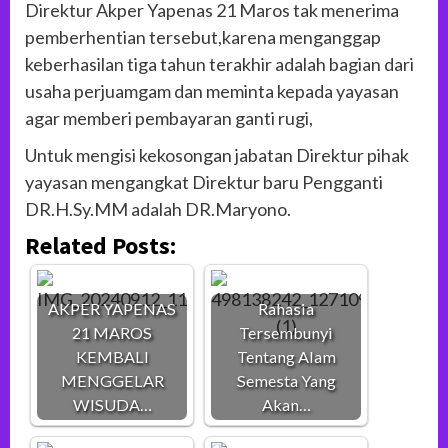
Direktur Akper Yapenas 21 Maros tak menerima
pemberhentian tersebut,karena menganggap
keberhasilan tiga tahun terakhir adalah bagian dari
usaha perjuamgam dan meminta kepada yayasan
agar memberi pembayaran ganti rugi,
Untuk mengisi kekosongan jabatan Direktur pihak
yayasan mengangkat Direktur baru Pengganti
DR.H.Sy.MM adalah DR.Maryono.
Related Posts:
AKPER YAPENAS
Rahasia
21 MAROS
Tersembunyi
KEMBALI
Tentang Alam
MENGGELAR
Semesta Yang
WISUDA…
Akan…