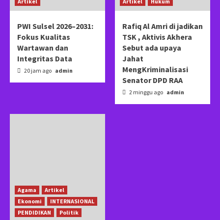
Artikel
Artikel
Hukum
PWI Sulsel 2026–2031:
Rafiq Al Amri di jadikan
Fokus Kualitas
TSK , Aktivis Akhera
Wartawan dan
Sebut ada upaya
Integritas Data
Jahat
MengKriminalisasi
20 jam ago
admin
Senator DPD RAA
2 minggu ago
admin
Agama
Artikel
Ekonomi
INTERNASIONAL
PENDIDIKAN
Politik