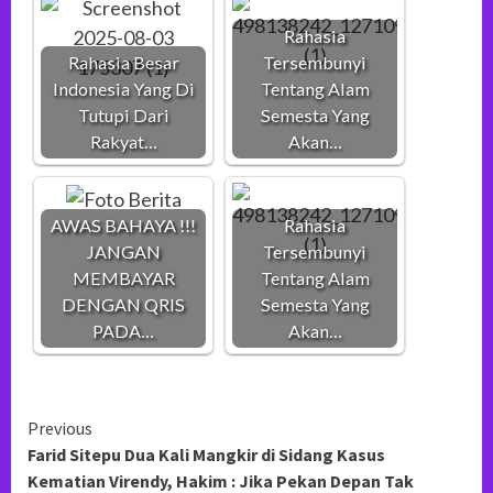
Rahasia
Rahasia Besar
Tersembunyi
Indonesia Yang Di
Tentang Alam
Tutupi Dari
Semesta Yang
Rakyat…
Akan…
AWAS BAHAYA !!!
Rahasia
JANGAN
Tersembunyi
MEMBAYAR
Tentang Alam
DENGAN QRIS
Semesta Yang
PADA…
Akan…
Continue
Previous
Farid Sitepu Dua Kali Mangkir di Sidang Kasus
Reading
Kematian Virendy, Hakim : Jika Pekan Depan Tak