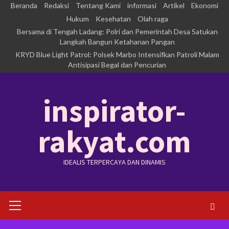
Skip
Beranda
Redaksi
Tentang Kami
informasi
Artikel
Ekonomi
to
Hukum
Kesehatan
Olah raga
Bersama di Tengah Ladang: Polri dan Pemerintah Desa Satukan
content
Langkah Bangun Ketahanan Pangan
KRYD Blue Light Patrol: Polsek Marbo Intensifkan Patroli Malam
Antisipasi Begal dan Pencurian
inspirator-
rakyat.com
IDEALIS TERPERCAYA DAN DINAMIS
Primary
Menu