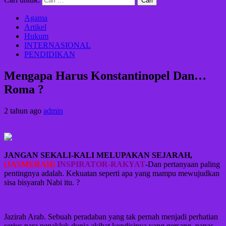
Agama
Artikel
Hukum
INTERNASIONAL
PENDIDIKAN
Mengapa Harus Konstantinopel Dan…
Roma ?
2 tahun ago
admin
JANGAN SEKALI-KALI MELUPAKAN SEJARAH,
(JASMERAH)
INSPIRATOR-RAKYAT
-Dan pertanyaan paling
pentingnya adalah. Kekuatan seperti apa yang mampu mewujudkan
sisa bisyarah Nabi itu. ?
Jazirah Arab. Sebuah peradaban yang tak pernah menjadi perhatian
serius para penakluk dunia akibat kondisinya yang gersang, panas,