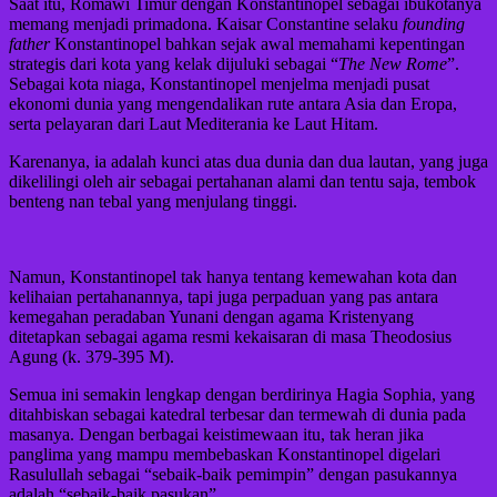
Saat itu, Romawi Timur dengan Konstantinopel sebagai ibukotanya
memang menjadi primadona. Kaisar Constantine selaku
founding
father
Konstantinopel bahkan sejak awal memahami kepentingan
strategis dari kota yang kelak dijuluki sebagai “
The New Rome
”.
Sebagai kota niaga, Konstantinopel menjelma menjadi pusat
ekonomi dunia yang mengendalikan rute antara Asia dan Eropa,
serta pelayaran dari Laut Mediterania ke Laut Hitam.
Karenanya, ia adalah kunci atas dua dunia dan dua lautan, yang juga
dikelilingi oleh air sebagai pertahanan alami dan tentu saja, tembok
benteng nan tebal yang menjulang tinggi.
Namun, Konstantinopel tak hanya tentang kemewahan kota dan
kelihaian pertahanannya, tapi juga perpaduan yang pas antara
kemegahan peradaban Yunani dengan agama Kristenyang
ditetapkan sebagai agama resmi kekaisaran di masa Theodosius
Agung (k. 379-395 M).
Semua ini semakin lengkap dengan berdirinya Hagia Sophia, yang
ditahbiskan sebagai katedral terbesar dan termewah di dunia pada
masanya. Dengan berbagai keistimewaan itu, tak heran jika
panglima yang mampu membebaskan Konstantinopel digelari
Rasulullah sebagai “sebaik-baik pemimpin” dengan pasukannya
adalah “sebaik-baik pasukan”.