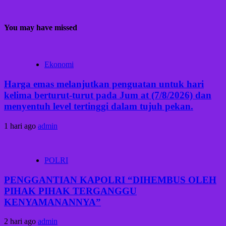
You may have missed
Ekonomi
Harga emas melanjutkan penguatan untuk hari
kelima berturut-turut pada Jum at (7/8/2026) dan
menyentuh level tertinggi dalam tujuh pekan.
1 hari ago
admin
POLRI
PENGGANTIAN KAPOLRI “DIHEMBUS OLEH
PIHAK PIHAK TERGANGGU
KENYAMANANNYA”
2 hari ago
admin