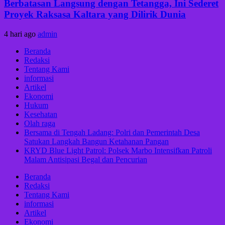
Berbatasan Langsung dengan Tetangga, Ini Sederet
Proyek Raksasa Kaltara yang Dilirik Dunia
4 hari ago
admin
Beranda
Redaksi
Tentang Kami
informasi
Artikel
Ekonomi
Hukum
Kesehatan
Olah raga
Bersama di Tengah Ladang: Polri dan Pemerintah Desa
Satukan Langkah Bangun Ketahanan Pangan
KRYD Blue Light Patrol: Polsek Marbo Intensifkan Patroli
Malam Antisipasi Begal dan Pencurian
Beranda
Redaksi
Tentang Kami
informasi
Artikel
Ekonomi