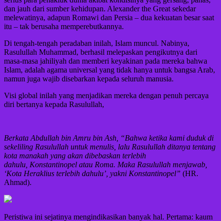
dan jauh dari sumber kehidupan. Alexander the Great sekedar
melewatinya, adapun Romawi dan Persia – dua kekuatan besar saat
itu – tak berusaha memperebutkannya.
Di tengah-tengah peradaban inilah, Islam muncul. Nabinya,
Rasulullah Muhammad, berhasil melepaskan pengikutnya dari
masa-masa jahiliyah dan memberi keyakinan pada mereka bahwa
Islam, adalah agama universal yang tidak hanya untuk bangsa Arab,
namun juga wajib disebarkan kepada seluruh manusia.
Visi global inilah yang menjadikan mereka dengan penuh percaya
diri bertanya kepada Rasulullah,
Berkata Abdullah bin Amru bin Ash,
“Bahwa ketika kami duduk di
sekeliling Rasulullah untuk menulis, lalu Rasulullah ditanya tentang
kota manakah yang akan dibebaskan terlebih
dahulu,
Konstantinopel atau Roma.
Maka Rasulullah menjawab,
‘Kota Heraklius
terlebih dahulu
’, yakni Konstantinopel”
(HR.
Ahmad).
Peristiwa ini sejatinya mengindikasikan banyak hal. Pertama: kaum