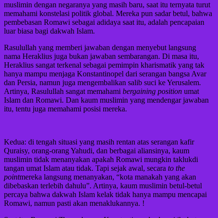
muslimin dengan negaranya yang masih baru, saat itu ternyata turut
memahami konstelasi politik global. Mereka pun sadar betul, bahwa
pembebasan Romawi sebagai adidaya saat itu, adalah pencapaian
luar biasa bagi dakwah Islam.
Rasulullah yang memberi jawaban dengan menyebut langsung
nama Heraklius juga bukan jawaban sembarangan. Di masa itu,
Heraklius sangat terkenal sebagai pemimpin kharismatik yang tak
hanya mampu menjaga Konstantinopel dari serangan bangsa Avar
dan Persia, namun juga mengembalikan salib suci ke Yerusalem.
Artinya, Rasulullah sangat memahami
bergaining position
umat
Islam dan Romawi. Dan kaum muslimin yang mendengar jawaban
itu, tentu juga memahami posisi mereka.
Kedua: di tengah situasi yang masih rentan atas serangan kafir
Quraisy, orang-orang Yahudi, dan berbagai aliansinya, kaum
muslimin tidak menanyakan apakah Romawi mungkin taklukdi
tangan umat Islam atau tidak. Tapi sejak awal, secara
to the
point
mereka langsung menanyakan, “kota manakah yang akan
dibebaskan terlebih dahulu”. Artinya, kaum muslimin betul-betul
percaya bahwa dakwah Islam kelak tidak hanya mampu mencapai
Romawi, namun pasti akan menaklukannya. !