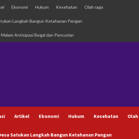
kel
Ekonomi
Hukum
Kesehatan
Olah raga
Satukan Langkah Bangun Ketahanan Pangan
i Malam Antisipasi Begal dan Pencurian
asi
Artikel
Ekonomi
Hukum
Kesehatan
Olah
h Desa Satukan Langkah Bangun Ketahanan Pangan