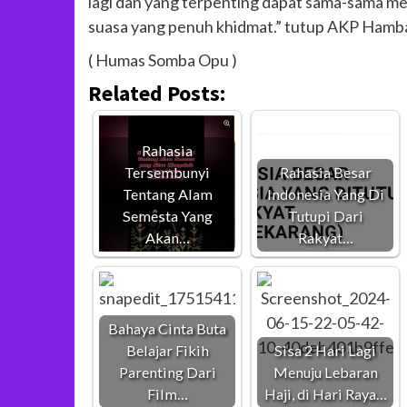
lagi dan yang terpenting dapat sama-sama mer
suasa yang penuh khidmat.” tutup AKP Hamba
( Humas Somba Opu )
Related Posts:
Rahasia
Tersembunyi
Rahasia Besar
Tentang Alam
Indonesia Yang Di
Semesta Yang
Tutupi Dari
Akan…
Rakyat…
Bahaya Cinta Buta
Belajar Fikih
Sisa 2 Hari Lagi
Parenting Dari
Menuju Lebaran
Film…
Haji, di Hari Raya…