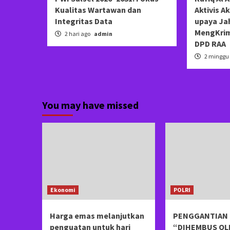
Kualitas Wartawan dan
Aktivis A
Integritas Data
upaya Ja
MengKrim
2 hari ago
admin
DPD RAA
2 minggu
You may have missed
Ekonomi
POLRI
Harga emas melanjutkan
PENGGANTIAN 
penguatan untuk hari
“DIHEMBUS OL