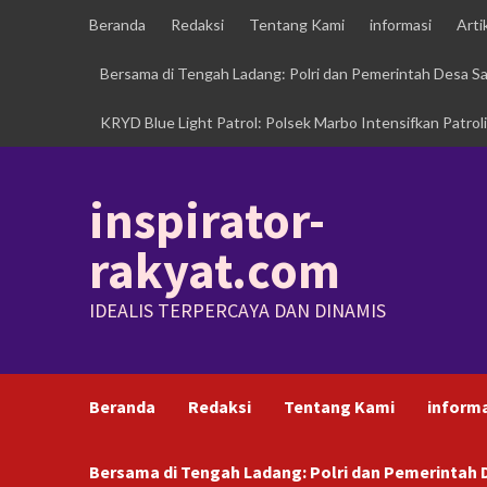
Skip
Beranda
Redaksi
Tentang Kami
informasi
Arti
to
content
Bersama di Tengah Ladang: Polri dan Pemerintah Desa 
KRYD Blue Light Patrol: Polsek Marbo Intensifkan Patrol
inspirator-
rakyat.com
IDEALIS TERPERCAYA DAN DINAMIS
Beranda
Redaksi
Tentang Kami
inform
Bersama di Tengah Ladang: Polri dan Pemerinta