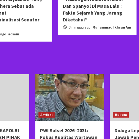
khera Sebut ada
Dan Spanyol Di Masa Lalu :
hat
Fakta Sejarah Yang Jarang
inalisasi Senator
Diketahui”
3 minggu ago
Muhammad Ikhsan Am
 ago
admin
Artikel
Hukum
KAPOLRI
PWI Sulsel 2026–2031:
Diduga Le
EH PIHAK
Fokus Kualitas Wartawan
Jawab Pen