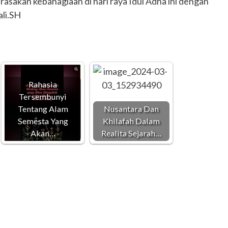
asakan kebahagiaan di hari raya Idul Adha ini dengan
li.SH
Rahasia
Tersembunyi
Tentang Alam
Nusantara Dan
Semesta Yang
Khilafah Dalam
Akan…
Realita Sejarah…