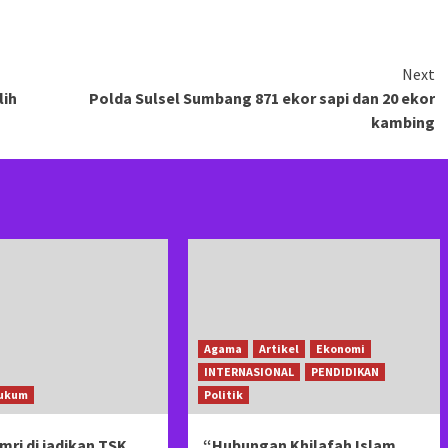
Next
lih
Polda Sulsel Sumbang 871 ekor sapi dan 20 ekor
kambing
Agama
Artikel
Ekonomi
INTERNASIONAL
PENDIDIKAN
ukum
Politik
mri di jadikan TSK ,
“Hubungan Khilafah Islam