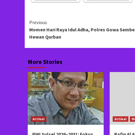
Continue
Previous
Momen Hari Raya Idul Adha, Polres Gowa Sembe
Reading
Hewan Qurban
More Stories
Artikel
Artikel
H
PWI Sulsel 2026–2031: Fokus
Rafiq Al A