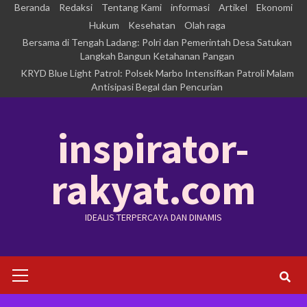
Skip
Beranda
Redaksi
Tentang Kami
informasi
Artikel
Ekonomi
to
Hukum
Kesehatan
Olah raga
Bersama di Tengah Ladang: Polri dan Pemerintah Desa Satukan
content
Langkah Bangun Ketahanan Pangan
KRYD Blue Light Patrol: Polsek Marbo Intensifkan Patroli Malam
Antisipasi Begal dan Pencurian
inspirator-
rakyat.com
IDEALIS TERPERCAYA DAN DINAMIS
Primary
Menu