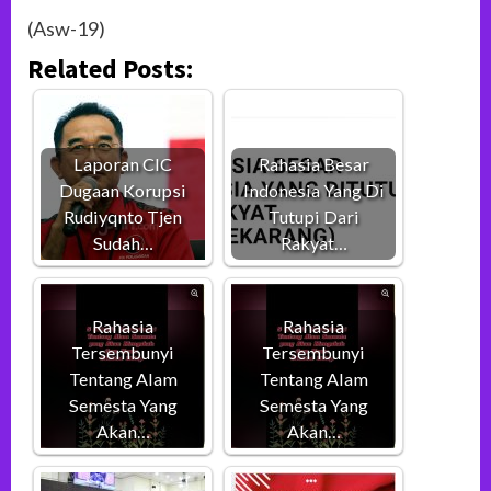
(Asw-19)
Related Posts:
Laporan CIC
Rahasia Besar
Dugaan Korupsi
Indonesia Yang Di
Rudiyqnto Tjen
Tutupi Dari
Sudah…
Rakyat…
Rahasia
Rahasia
Tersembunyi
Tersembunyi
Tentang Alam
Tentang Alam
Semesta Yang
Semesta Yang
Akan…
Akan…