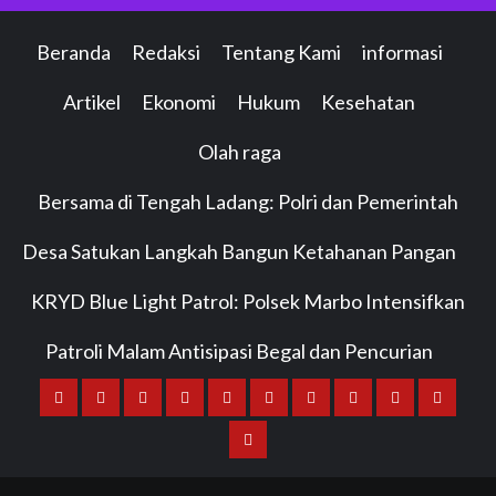
Beranda
Redaksi
Tentang Kami
informasi
Artikel
Ekonomi
Hukum
Kesehatan
Olah raga
Bersama di Tengah Ladang: Polri dan Pemerintah
Desa Satukan Langkah Bangun Ketahanan Pangan
KRYD Blue Light Patrol: Polsek Marbo Intensifkan
Patroli Malam Antisipasi Begal dan Pencurian
Beranda
Redaksi
Tentang
informasi
Artikel
Ekonomi
Hukum
Kesehatan
Olah
Bersama
Kami
raga
di
KRYD
Tengah
Blue