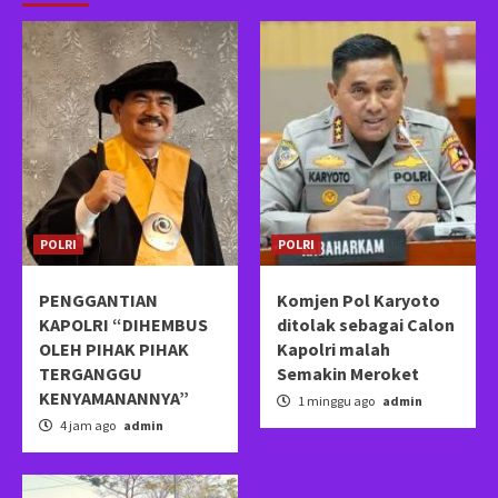
POLRI
POLRI
PENGGANTIAN
Komjen Pol Karyoto
KAPOLRI “DIHEMBUS
ditolak sebagai Calon
OLEH PIHAK PIHAK
Kapolri malah
TERGANGGU
Semakin Meroket
KENYAMANANNYA”
1 minggu ago
admin
4 jam ago
admin