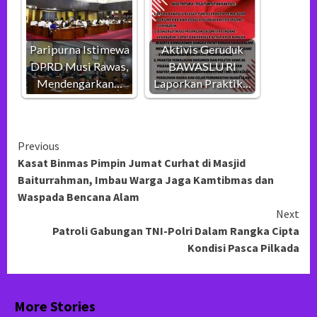
Paripurna Istimewa
Aktivis Geruduk
DPRD Musi Rawas,
BAWASLU RI
Mendengarkan…
Laporkan Praktik…
Continue
Previous
Kasat Binmas Pimpin Jumat Curhat di Masjid
Reading
Baiturrahman, Imbau Warga Jaga Kamtibmas dan
Waspada Bencana Alam
Next
Patroli Gabungan TNI-Polri Dalam Rangka Cipta
Kondisi Pasca Pilkada
More Stories