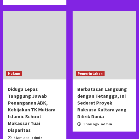
Hukum
Pemerintahan
Diduga Lepas
Berbatasan Langsung
Tanggung Jawab
dengan Tetangga, Ini
Penanganan ABK,
Sederet Proyek
Kebijakan TK Mutiara
Raksasa Kaltara yang
Islamic School
Dilirik Dunia
Makassar Tuai
1 hari ago
admin
Disparitas
4 jam ago
admin