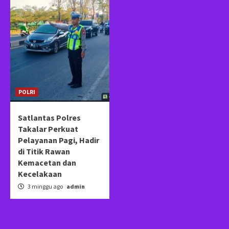
POLRI
Satlantas Polres
Takalar Perkuat
Pelayanan Pagi, Hadir
di Titik Rawan
Kemacetan dan
Kecelakaan
3 minggu ago
admin