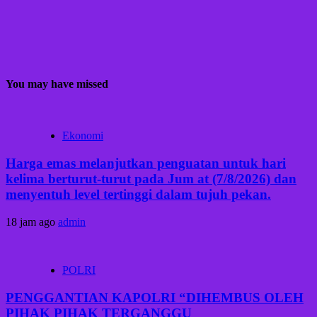
You may have missed
Ekonomi
Harga emas melanjutkan penguatan untuk hari
kelima berturut-turut pada Jum at (7/8/2026) dan
menyentuh level tertinggi dalam tujuh pekan.
18 jam ago
admin
POLRI
PENGGANTIAN KAPOLRI “DIHEMBUS OLEH
PIHAK PIHAK TERGANGGU