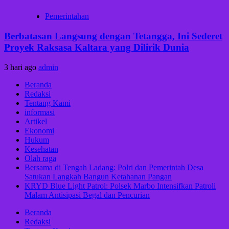
Pemerintahan
Berbatasan Langsung dengan Tetangga, Ini Sederet
Proyek Raksasa Kaltara yang Dilirik Dunia
3 hari ago
admin
Beranda
Redaksi
Tentang Kami
informasi
Artikel
Ekonomi
Hukum
Kesehatan
Olah raga
Bersama di Tengah Ladang: Polri dan Pemerintah Desa
Satukan Langkah Bangun Ketahanan Pangan
KRYD Blue Light Patrol: Polsek Marbo Intensifkan Patroli
Malam Antisipasi Begal dan Pencurian
Beranda
Redaksi