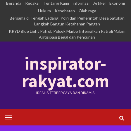
Skip
Beranda
Redaksi
Tentang Kami
informasi
Artikel
Ekonomi
to
Hukum
Kesehatan
Olah raga
Bersama di Tengah Ladang: Polri dan Pemerintah Desa Satukan
content
Langkah Bangun Ketahanan Pangan
KRYD Blue Light Patrol: Polsek Marbo Intensifkan Patroli Malam
Antisipasi Begal dan Pencurian
inspirator-
rakyat.com
IDEALIS TERPERCAYA DAN DINAMIS
Primary
Menu