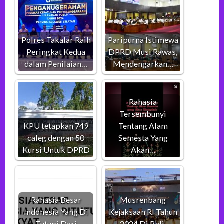
Polres Takalar Raih
Paripurna Istimewa
Peringkat Kedua
DPRD Musi Rawas,
dalam Penilaian…
Mendengarkan…
Rahasia
Tersembunyi
KPU tetapkan 749
Tentang Alam
caleg dengan 50
Semesta Yang
Kursi Untuk DPRD
Akan…
Rahasia Besar
Musrenbang
Indonesia Yang Di
Kejaksaan RI Tahun
Tutupi Dari
2024 Di Bali,