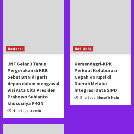
Nasional
NASIONAL
JNF Gelar 3 Tahun
Kemendagri-KPK
Pergerakan di KBB
Perkuat Kolaborasi
Sebut BNN di garis
Cegah Korupsi di
depan dalam mengawal
Daerah Melalui
Visi Asta Cita Presiden
Integrasi Data SIPD
Prabowo Subianto
5 hari ago
Musafir Muin
khususnya P4GN
4 hari ago
admin