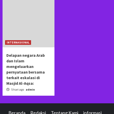
INTERNASIONAL
Delapan negara Arab
dan Islam
mengeluarkan
pernyataan bersama
terkait eskalasi di
Masjid Al-Aqsa:
5 hari ago
admin
Beranda
Redaksi
Tentang Kami
informasi