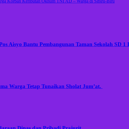
rga Korban Keributan Oknum TNI AD – Warga di Sibiru-Biru
 Pos Aisyo Bantu Pembangunan Taman Sekolah SD 1
a Warga Tetap Tunaikan Sholat Jum’at. ‎
raan Dinas dan Pribadi Prajurit