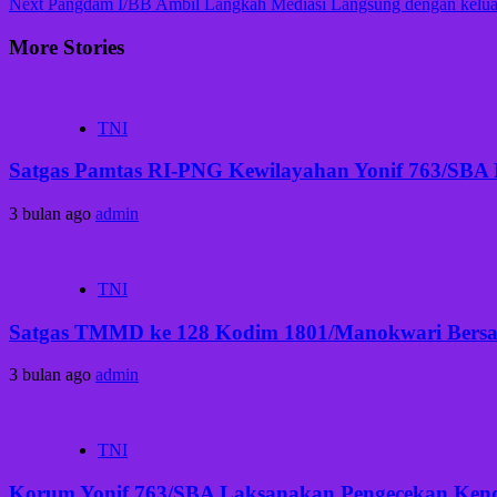
Next
Pangdam I/BB Ambil Langkah Mediasi Langsung dengan kelua
More Stories
TNI
Satgas Pamtas RI-PNG Kewilayahan Yonif 763/SBA
3 bulan ago
admin
TNI
Satgas TMMD ke 128 Kodim 1801/Manokwari Bersam
3 bulan ago
admin
TNI
Korum Yonif 763/SBA Laksanakan Pengecekan Kenda