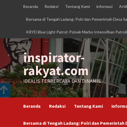
Skip
Beranda
Redaksi
Tentang Kami
informasi
Arti
to
content
Bersama di Tengah Ladang: Polri dan Pemerintah Desa 
KRYD Blue Light Patrol: Polsek Marbo Intensifkan Patrol
inspirator-
rakyat.com
IDEALIS TERPERCAYA DAN DINAMIS
Beranda
Redaksi
Tentang Kami
inform
Bersama di Tengah Ladang: Polri dan Pemerinta