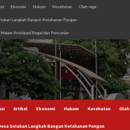
kel
Ekonomi
Hukum
Kesehatan
Olah raga
Satukan Langkah Bangun Ketahanan Pangan
i Malam Antisipasi Begal dan Pencurian
asi
Artikel
Ekonomi
Hukum
Kesehatan
Olah
h Desa Satukan Langkah Bangun Ketahanan Pangan