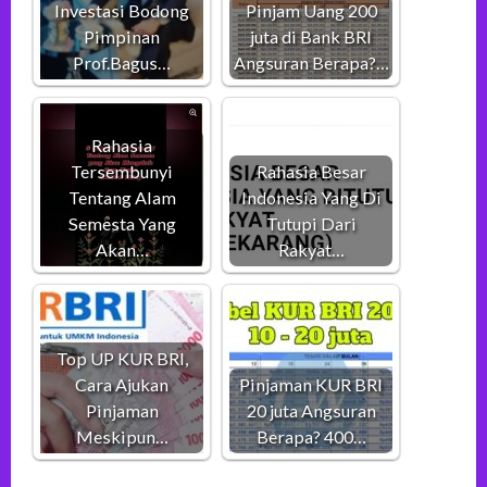
Investasi Bodong
Pinjam Uang 200
Pimpinan
juta di Bank BRI
Prof.Bagus…
Angsuran Berapa?…
Rahasia
Tersembunyi
Rahasia Besar
Tentang Alam
Indonesia Yang Di
Semesta Yang
Tutupi Dari
Akan…
Rakyat…
Top UP KUR BRI,
Cara Ajukan
Pinjaman KUR BRI
Pinjaman
20 juta Angsuran
Meskipun…
Berapa? 400…