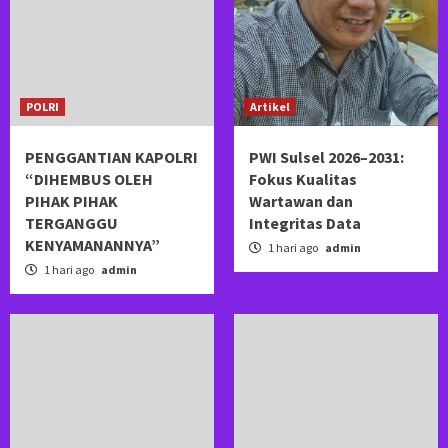
POLRI
Artikel
PENGGANTIAN KAPOLRI
PWI Sulsel 2026–2031:
“DIHEMBUS OLEH
Fokus Kualitas
PIHAK PIHAK
Wartawan dan
TERGANGGU
Integritas Data
KENYAMANANNYA”
1 hari ago
admin
1 hari ago
admin