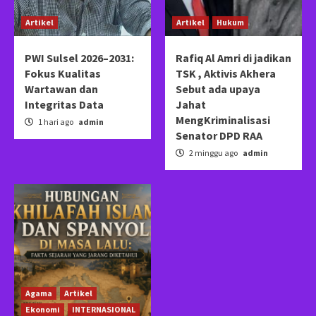
Artikel
Artikel
Hukum
PWI Sulsel 2026–2031:
Rafiq Al Amri di jadikan
Fokus Kualitas
TSK , Aktivis Akhera
Wartawan dan
Sebut ada upaya
Integritas Data
Jahat
MengKriminalisasi
1 hari ago
admin
Senator DPD RAA
2 minggu ago
admin
Agama
Artikel
Ekonomi
INTERNASIONAL