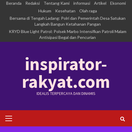
Skip
Beranda
Redaksi
Tentang Kami
informasi
Artikel
Ekonomi
to
Hukum
Kesehatan
Olah raga
Bersama di Tengah Ladang: Polri dan Pemerintah Desa Satukan
content
Langkah Bangun Ketahanan Pangan
KRYD Blue Light Patrol: Polsek Marbo Intensifkan Patroli Malam
Antisipasi Begal dan Pencurian
inspirator-
rakyat.com
IDEALIS TERPERCAYA DAN DINAMIS
Primary
Menu