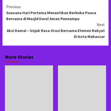
Continue
Previous
Suasana Hari Pertama Menantikan Berbuka Puasa
Reading
Bersama di Masjid Darul Aman Pannampu
Next
Aksi Damai – Unjuk Rasa Orasi Bersama Elemen Rakyat
Di kota Makassar
More Stories