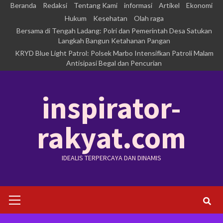
Skip
Beranda
Redaksi
Tentang Kami
informasi
Artikel
Ekonomi
to
Hukum
Kesehatan
Olah raga
Bersama di Tengah Ladang: Polri dan Pemerintah Desa Satukan
content
Langkah Bangun Ketahanan Pangan
KRYD Blue Light Patrol: Polsek Marbo Intensifkan Patroli Malam
Antisipasi Begal dan Pencurian
inspirator-
rakyat.com
IDEALIS TERPERCAYA DAN DINAMIS
Primary
Menu