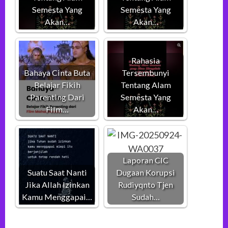
Semesta Yang
Semesta Yang
Akan…
Akan…
Rahasia
Bahaya Cinta Buta
Tersembunyi
Belajar Fikih
Tentang Alam
Parenting Dari
Semesta Yang
Film…
Akan…
Laporan CIC
Suatu Saat Nanti
Dugaan Korupsi
Jika Allah Izinkan
Rudiyqnto Tjen
Kamu Menggapai…
Sudah…