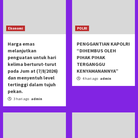
Ekonomi
POLRI
Harga emas
PENGGANTIAN KAPOLRI
melanjutkan
“DIHEMBUS OLEH
penguatan untuk hari
PIHAK PIHAK
kelima berturut-turut
TERGANGGU
pada Jum at (7/8/2026)
KENYAMANANNYA”
dan menyentuh level
4 hari ago
admin
tertinggi dalam tujuh
pekan.
3 hari ago
admin