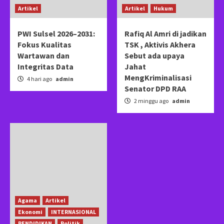
Artikel
Artikel
Hukum
PWI Sulsel 2026–2031:
Rafiq Al Amri di jadikan
Fokus Kualitas
TSK , Aktivis Akhera
Wartawan dan
Sebut ada upaya
Integritas Data
Jahat
MengKriminalisasi
4 hari ago
admin
Senator DPD RAA
2 minggu ago
admin
Agama
Artikel
Ekonomi
INTERNASIONAL
PENDIDIKAN
Politik