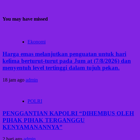
You may have missed
Ekonomi
Harga emas melanjutkan penguatan untuk hari
kelima berturut-turut pada Jum at (7/8/2026) dan
menyentuh level tertinggi dalam tujuh pekan.
18 jam ago
admin
POLRI
PENGGANTIAN KAPOLRI “DIHEMBUS OLEH
PIHAK PIHAK TERGANGGU
KENYAMANANNYA”
2 hari ago
admin