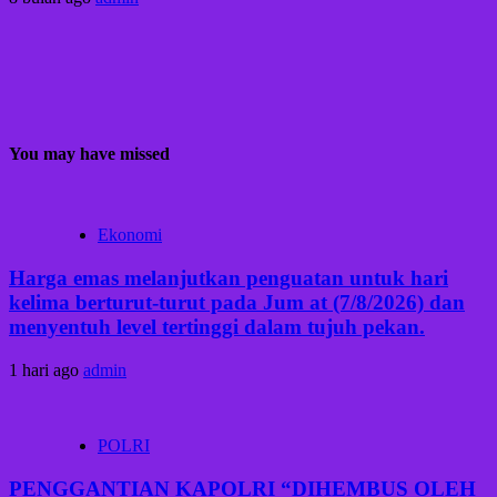
You may have missed
Ekonomi
Harga emas melanjutkan penguatan untuk hari
kelima berturut-turut pada Jum at (7/8/2026) dan
menyentuh level tertinggi dalam tujuh pekan.
1 hari ago
admin
POLRI
PENGGANTIAN KAPOLRI “DIHEMBUS OLEH