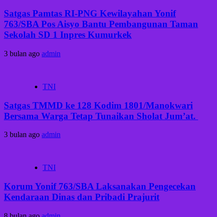
Satgas Pamtas RI-PNG Kewilayahan Yonif
763/SBA Pos Aisyo Bantu Pembangunan Taman
Sekolah SD 1 Inpres Kumurkek
3 bulan ago
admin
TNI
Satgas TMMD ke 128 Kodim 1801/Manokwari
Bersama Warga Tetap Tunaikan Sholat Jum’at. ‎
3 bulan ago
admin
TNI
Korum Yonif 763/SBA Laksanakan Pengecekan
Kendaraan Dinas dan Pribadi Prajurit
8 bulan ago
admin