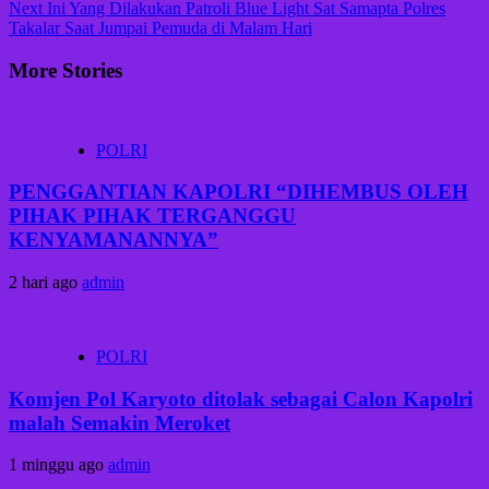
Next
Ini Yang Dilakukan Patroli Blue Light Sat Samapta Polres
Takalar Saat Jumpai Pemuda di Malam Hari
More Stories
POLRI
PENGGANTIAN KAPOLRI “DIHEMBUS OLEH
PIHAK PIHAK TERGANGGU
KENYAMANANNYA”
2 hari ago
admin
POLRI
Komjen Pol Karyoto ditolak sebagai Calon Kapolri
malah Semakin Meroket
1 minggu ago
admin