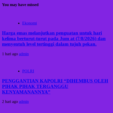
You may have missed
Ekonomi
Harga emas melanjutkan penguatan untuk hari
kelima berturut-turut pada Jum at (7/8/2026) dan
menyentuh level tertinggi dalam tujuh pekan.
1 hari ago
admin
POLRI
PENGGANTIAN KAPOLRI “DIHEMBUS OLEH
PIHAK PIHAK TERGANGGU
KENYAMANANNYA”
2 hari ago
admin