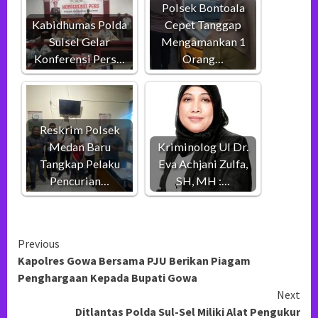
Polsek Bontoala
Kabidhumas Polda
Cepet Tanggap
Sulsel Gelar
Mengamankan 1
Konferensi Pers…
Orang…
Reskrim Polsek
Medan Baru
Kriminolog UI Dr.
Tangkap Pelaku
Eva Achjani Zulfa,
Pencurian…
SH, MH :…
Continue
Previous
Kapolres Gowa Bersama PJU Berikan Piagam
Reading
Penghargaan Kepada Bupati Gowa
Next
Ditlantas Polda Sul-Sel Miliki Alat Pengukur