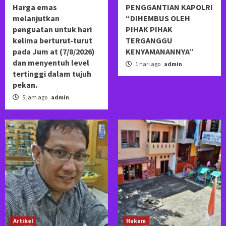
Harga emas
PENGGANTIAN KAPOLRI
melanjutkan
“DIHEMBUS OLEH
penguatan untuk hari
PIHAK PIHAK
kelima berturut-turut
TERGANGGU
pada Jum at (7/8/2026)
KENYAMANANNYA”
dan menyentuh level
1 hari ago
admin
tertinggi dalam tujuh
pekan.
5 jam ago
admin
Artikel
Hukum