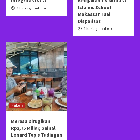
Integritas Data
Kebijakan TK Mutiara
Islamic School
1 hari ago
admin
Makassar Tuai
Disparitas
1 hari ago
admin
Hukum
Merasa Dirugikan
Rp2,75 Miliar, Sainal
Lonard Tepis Tudingan