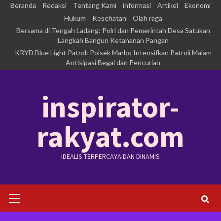
Skip
Beranda
Redaksi
Tentang Kami
informasi
Artikel
Ekonomi
to
Hukum
Kesehatan
Olah raga
Bersama di Tengah Ladang: Polri dan Pemerintah Desa Satukan
content
Langkah Bangun Ketahanan Pangan
KRYD Blue Light Patrol: Polsek Marbo Intensifkan Patroli Malam
Antisipasi Begal dan Pencurian
inspirator-
rakyat.com
IDEALIS TERPERCAYA DAN DINAMIS
Primary
Menu