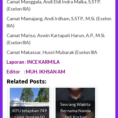
Camat Manggala, Andi Eldi Indra Malka, S.STP.
(Eselon lllA)
Camat Mamajang, Andi Irdham, S.STP., M.Si. (Eselon
lllA)
Camat Mariso, Aswin Kartapati Harun, A.P., M.Si.
(Eselon lllA)
Camat Makassar, Husni Mubarak (Eselon lllA
Laporan : INCE KARMILA
Editor : MUH. IKHSAN AM
Related Posts:
Seorang Wanita
KPU tetapkan 749
Bernama Nanda
caleg dengan 50
Jadi Korban