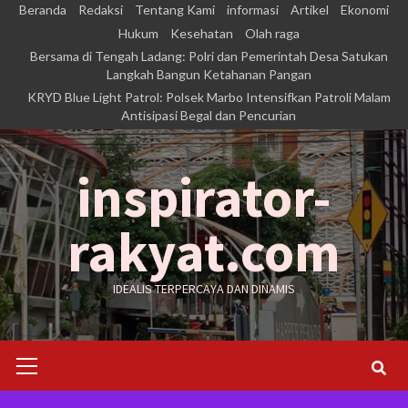
Skip
Beranda
Redaksi
Tentang Kami
informasi
Artikel
Ekonomi
to
Hukum
Kesehatan
Olah raga
Bersama di Tengah Ladang: Polri dan Pemerintah Desa Satukan
content
Langkah Bangun Ketahanan Pangan
KRYD Blue Light Patrol: Polsek Marbo Intensifkan Patroli Malam
Antisipasi Begal dan Pencurian
inspirator-
rakyat.com
IDEALIS TERPERCAYA DAN DINAMIS
Primary
Menu