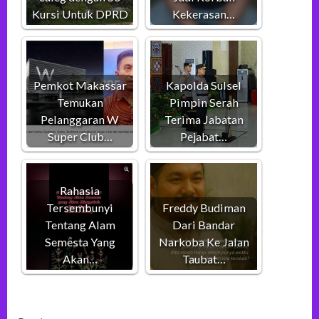
Kursi Untuk DPRD
Kekerasan…
Pemkot Makassar
Kapolda Sulsel
Temukan
Pimpin Serah
Pelanggaran W
Terima Jabatan
Super Club…
Pejabat…
Rahasia
Tersembunyi
Freddy Budiman
Tentang Alam
Dari Bandar
Semesta Yang
Narkoba Ke Jalan
Akan…
Taubat…