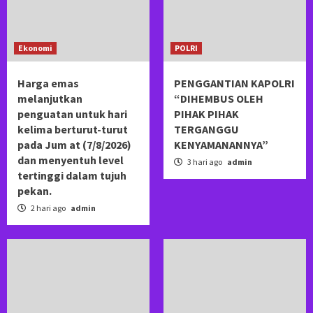
Ekonomi
POLRI
Harga emas
PENGGANTIAN KAPOLRI
melanjutkan
“DIHEMBUS OLEH
penguatan untuk hari
PIHAK PIHAK
kelima berturut-turut
TERGANGGU
pada Jum at (7/8/2026)
KENYAMANANNYA”
dan menyentuh level
3 hari ago
admin
tertinggi dalam tujuh
pekan.
2 hari ago
admin