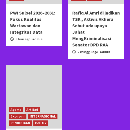
PWI Sulsel 2026–2031:
Rafiq Al Amri di jadikan
Fokus Kualitas
TSK , Aktivis Akhera
Wartawan dan
Sebut ada upaya
Integritas Data
Jahat
MengKriminalisasi
3 hari ago
admin
Senator DPD RAA
2 minggu ago
admin
Agama
Artikel
Ekonomi
INTERNASIONAL
PENDIDIKAN
Politik