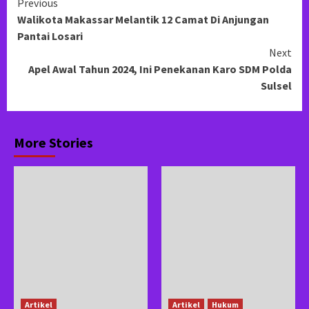
Continue
Previous
Walikota Makassar Melantik 12 Camat Di Anjungan
Reading
Pantai Losari
Next
Apel Awal Tahun 2024, Ini Penekanan Karo SDM Polda
Sulsel
More Stories
Artikel
Artikel
Hukum