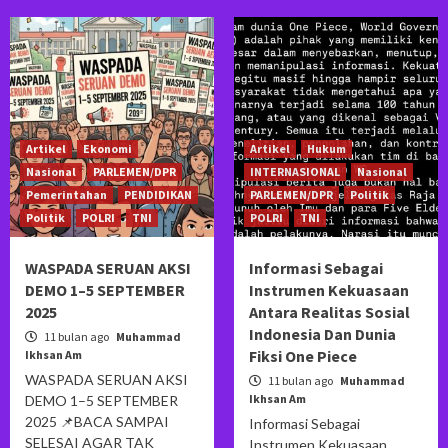
Artikel
Ekonomi
Artikel
Hukum
Nasional
PARLEMEN/DPR
INTERNASIONAL
Nasional
Pemerintahan
PENDIDIKAN
PARLEMEN/DPR
Politik
Politik
POLRI
TNI
POLRI
TNI
WASPADA SERUAN AKSI
Informasi Sebagai
DEMO 1–5 SEPTEMBER
Instrumen Kekuasaan
2025
Antara Realitas Sosial
Indonesia Dan Dunia
11 bulan ago
Muhammad
Fiksi One Piece
Ikhsan Am
WASPADA SERUAN AKSI
11 bulan ago
Muhammad
Ikhsan Am
DEMO 1–5 SEPTEMBER
2025 📌BACA SAMPAI
Informasi Sebagai
SELESAI AGAR TAK
Instrumen Kekuasaan