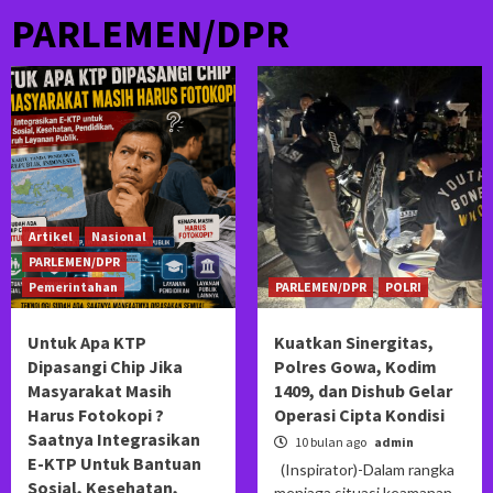
PARLEMEN/DPR
Artikel
Nasional
PARLEMEN/DPR
Pemerintahan
PARLEMEN/DPR
POLRI
Untuk Apa KTP
Kuatkan Sinergitas,
Dipasangi Chip Jika
Polres Gowa, Kodim
Masyarakat Masih
1409, dan Dishub Gelar
Harus Fotokopi ?
Operasi Cipta Kondisi
Saatnya Integrasikan
10 bulan ago
admin
E-KTP Untuk Bantuan
(Inspirator)-Dalam rangka
Sosial, Kesehatan,
menjaga situasi keamanan