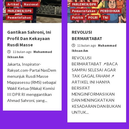
Artikel
Nasional
PARLEMEN/DPR
PARLEMEN/DPR
Pemerintahan
PENDIDIKAN
Pemerintahan
Politik
POLRI
TNI
Gantikan Sahroni, Ini
REVOLUSI
Profil Dan Kekayaan
BERMARTABAT
Rusdi Masse
11 bulan ago
Muhammad
Ikhsan Am
11 bulan ago
Muhammad
Ikhsan Am
REVOLUSI
BERMARTABAT 📌BACA
Jakarta, Inspirator-
SAMPAI SELESAI AGAR
Rakyat.com-Partai NasDem
TAK GAGAL FAHAM 📌
menunjuk Rusdi Masse
ARTIKEL INI HANYA
Mappasessu (RMS) sebagai
BERSIFAT
Wakil Ketua (Waka) Komisi
MENGINFORMASIKAN
III DPR RI menggantikan
DAN MENINGKATKAN
Ahmad Sahroni, yang...
KESADARAN DAN BUKAN
UNTUK...