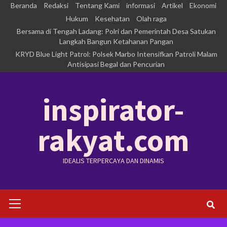
Skip
Beranda
Redaksi
Tentang Kami
informasi
Artikel
Ekonomi
to
Hukum
Kesehatan
Olah raga
Bersama di Tengah Ladang: Polri dan Pemerintah Desa Satukan
content
Langkah Bangun Ketahanan Pangan
KRYD Blue Light Patrol: Polsek Marbo Intensifkan Patroli Malam
Antisipasi Begal dan Pencurian
inspirator-
rakyat.com
IDEALIS TERPERCAYA DAN DINAMIS
Primary
Menu