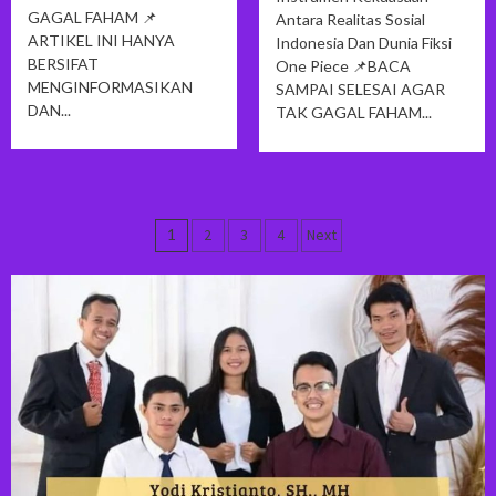
GAGAL FAHAM 📌
Antara Realitas Sosial
ARTIKEL INI HANYA
Indonesia Dan Dunia Fiksi
BERSIFAT
One Piece 📌BACA
MENGINFORMASIKAN
SAMPAI SELESAI AGAR
DAN...
TAK GAGAL FAHAM...
Navigasi
1
2
3
4
Next
pos