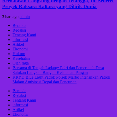
Berbatasan Langsung dengan Tetangga, Ini Sederet
Proyek Raksasa Kaltara yang Dilirik Dunia
3 hari ago
admin
Beranda
Redaksi
Tentang Kami
informasi
Artikel
Ekonomi
Hukum
Kesehatan
Olah raga
Bersama di Tengah Ladang: Polri dan Pemerintah Desa
Satukan Langkah Bangun Ketahanan Pangan
KRYD Blue Light Patrol: Polsek Marbo Intensifkan Patroli
Malam Antisipasi Begal dan Pencurian
Beranda
Redaksi
Tentang Kami
informasi
Artikel
Ekonomi