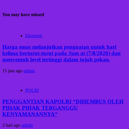
You may have missed
Ekonomi
Harga emas melanjutkan penguatan untuk hari
kelima berturut-turut pada Jum at (7/8/2026) dan
menyentuh level tertinggi dalam tujuh pekan.
15 jam ago
admin
POLRI
PENGGANTIAN KAPOLRI “DIHEMBUS OLEH
PIHAK PIHAK TERGANGGU
KENYAMANANNYA”
2 hari ago
admin