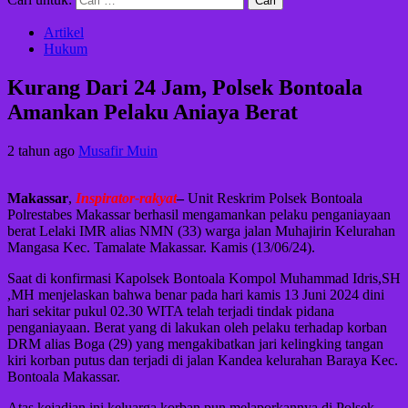
Artikel
Hukum
Kurang Dari 24 Jam, Polsek Bontoala
Amankan Pelaku Aniaya Berat
2 tahun ago
Musafir Muin
Makassar
,
Inspirator-rakyat
–
Unit Reskrim Polsek Bontoala
Polrestabes Makassar berhasil mengamankan pelaku penganiayaan
berat Lelaki IMR alias NMN (33) warga jalan Muhajirin Kelurahan
Mangasa Kec. Tamalate Makassar. Kamis (13/06/24).
Saat di konfirmasi Kapolsek Bontoala Kompol Muhammad Idris,SH
,MH menjelaskan bahwa benar pada hari kamis 13 Juni 2024 dini
hari sekitar pukul 02.30 WITA telah terjadi tindak pidana
penganiayaan. Berat yang di lakukan oleh pelaku terhadap korban
DRM alias Boga (29) yang mengakibatkan jari kelingking tangan
kiri korban putus dan terjadi di jalan Kandea kelurahan Baraya Kec.
Bontoala Makassar.
Atas kejadian ini keluarga korban pun melaporkannya di Polsek