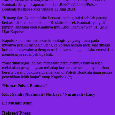
Bontoala dengan Laporan Polisi : LP/B/71/VI/2024/Polsek
Bontoala/Restabes Mks tanggal 13 Juni 2024.
“Kurang dari 24 jam pelaku bersama barang bukti sebilah parang
berhasil di amankan oleh unit Reskrim Polsek Bontoala yang di
pimpin langsung oleh Kanitnya Iptu Andi Ilham Anwar, SH ,MH”
Ujar Kapolsek.
Kapolsek pun menceritakan kronologisnya yang mana pada
mulanya pelaku menagih utang ke korban namun pada saat ditagih
korban menjawabnya dengan nada kasar sehingga pelaku emosi dan
menebasnya sebanyak tiga kali.
“Saat diinterogasi pelaku mengakui perbuatannya bahwa telah
melakukan penganiayaan terhadap korban dan selanjutnya korban
beserta barang buktinya di amankan di Polsek Bontoala guna proses
penyidikan lebih lanjut” tutup Kapolsek.(*)
“Humas Polsek Bontoala”
K/L : Sandi / NurIndah / Nurbaya / Nuraisyah / Lucy
E : Musafir Muin
Related Posts: