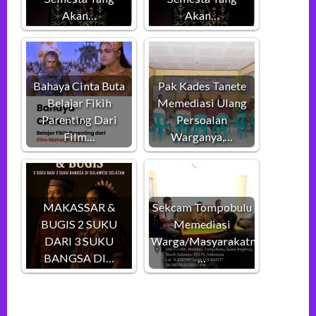
Akan…
Akan…
Bahaya Cinta Buta
Pak Kades Tanete
Belajar Fikih
Memediasi Ulang
Parenting Dari
Persoalan
Film…
Warganya,…
MAKASSAR &
Sekcam Tompobulu
BUGIS 2 SUKU
Memediasi
DARI 3 SUKU
Warga/Masyarakatnya,
BANGSA DI…
…