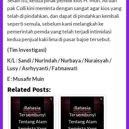
Selain itu, kedua pihak pemilik kios H. Muh. Ali dan
pak Colli kini meminta dengan sangat agar kios yang
telah di pindahkan, dan dapat di pindahkan kembali
seperti semula, sebelum kami melangkah ke
pemerintah pemda yang telah terjadi intimidasi
kedua penjual kaki lima di pasar bajoe tersebut.
(Tim Investigasi)
K/L : Sandi / NurIndah / Nurbaya / Nuraisyah /
Lusy / Asrhyyanti / Fatmawati
E : Musafir Muin
Related Posts:
Rahasia
Rahasia
Tersembunyi
Tersembunyi
Tentang Alam
Tentang Alam
Semesta Yang
Semesta Yang