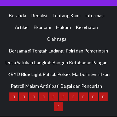
Beranda
Redaksi
Tentang Kami
informasi
Artikel
Ekonomi
Hukum
Kesehatan
Olah raga
Bersama di Tengah Ladang: Polri dan Pemerintah
Desa Satukan Langkah Bangun Ketahanan Pangan
KRYD Blue Light Patrol: Polsek Marbo Intensifkan
Patroli Malam Antisipasi Begal dan Pencurian
Beranda
Redaksi
Tentang
informasi
Artikel
Ekonomi
Hukum
Kesehatan
Olah
Bersama
Kami
raga
di
KRYD