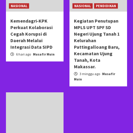
NASIONAL
NASIONAL
PENDIDIKAN
Kemendagri-KPK
Kegiatan Penutupan
Perkuat Kolaborasi
MPLS UPT SPF SD
Cegah Korupsi di
Negeri Ujung Tanah 1
Daerah Melalui
Kelurahan
Integrasi Data SIPD
Pattingalloang Baru,
Kecamatan Ujung
6 hari ago
Musafir Muin
Tanah, Kota
Makassar.
3 minggu ago
Musafir
Muin