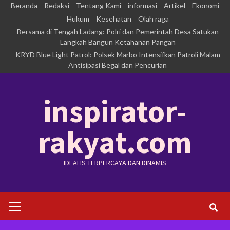
Skip
Beranda
Redaksi
Tentang Kami
informasi
Artikel
Ekonomi
to
Hukum
Kesehatan
Olah raga
Bersama di Tengah Ladang: Polri dan Pemerintah Desa Satukan
content
Langkah Bangun Ketahanan Pangan
KRYD Blue Light Patrol: Polsek Marbo Intensifkan Patroli Malam
Antisipasi Begal dan Pencurian
inspirator-
rakyat.com
IDEALIS TERPERCAYA DAN DINAMIS
Primary
Menu