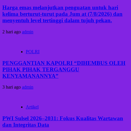
Harga emas melanjutkan penguatan untuk hari
kelima berturut-turut pada Jum at (7/8/2026) dan
menyentuh level tertinggi dalam tujuh pekan.
2 hari ago
admin
POLRI
PENGGANTIAN KAPOLRI “DIHEMBUS OLEH
PIHAK PIHAK TERGANGGU
KENYAMANANNYA”
3 hari ago
admin
Artikel
PWI Sulsel 2026–2031: Fokus Kualitas Wartawan
dan Integritas Data